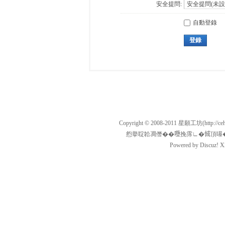
安全提問:
自動登錄
登錄
Copyright © 2008-2011
星願工坊
(http:/
憌擧聢韐凋僭��𡃏挽霈∟�𠉛頂嚗�134501
Powered by
Discuz!
X