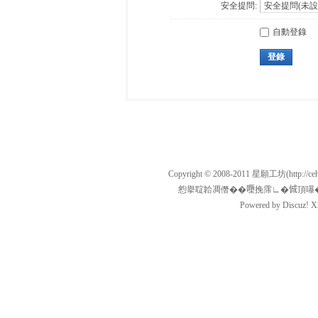
安全提問:
自動登錄
登錄
Copyright © 2008-2011
星願工坊
(http:/
憌擧聢韐凋僭��𡃏挽霈∟�𠉛頂嚗�134501
Powered by
Discuz!
X