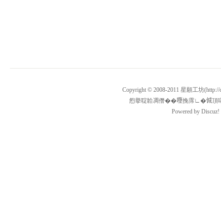
Copyright © 2008-2011
星願工坊
(http
憌擧聢韐凋僭��𡃏挽霈∟�𠉛頂嚗�13450
Powered by
Discuz!