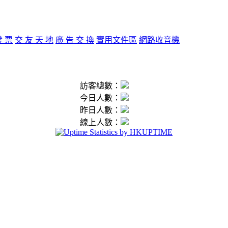
發 票
交 友 天 地
廣 告 交 換
實用文件區
網路收音機
訪客總數：
今日人數：
昨日人數：
線上人數：