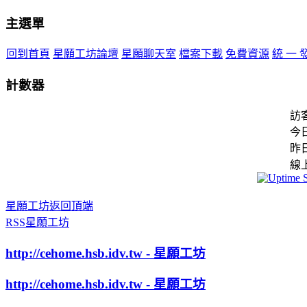
主選單
回到首頁
星願工坊論壇
星願聊天室
檔案下載
免費資源
統 一 
計數器
訪
今
昨
線
星願工坊返回頂端
RSS星願工坊
http://cehome.hsb.idv.tw - 星願工坊
http://cehome.hsb.idv.tw - 星願工坊