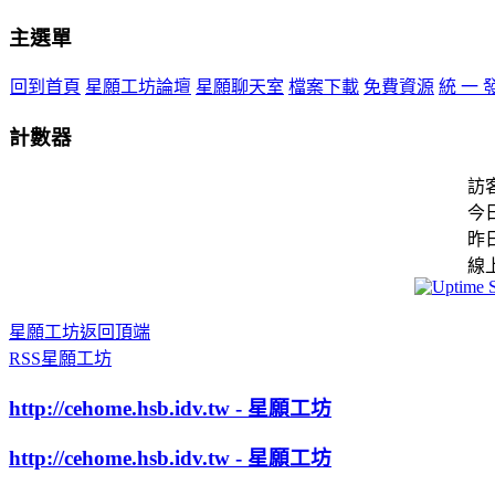
主選單
回到首頁
星願工坊論壇
星願聊天室
檔案下載
免費資源
統 一 
計數器
訪
今
昨
線
星願工坊返回頂端
RSS星願工坊
http://cehome.hsb.idv.tw - 星願工坊
http://cehome.hsb.idv.tw - 星願工坊