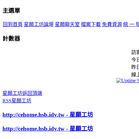
主選單
回到首頁
星願工坊論壇
星願聊天室
檔案下載
免費資源
統 一 
計數器
訪
今
昨
線
星願工坊返回頂端
RSS星願工坊
http://cehome.hsb.idv.tw - 星願工坊
http://cehome.hsb.idv.tw - 星願工坊