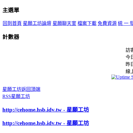
主選單
回到首頁
星願工坊論壇
星願聊天室
檔案下載
免費資源
統 一 
計數器
訪
今
昨
線
星願工坊返回頂端
RSS星願工坊
http://cehome.hsb.idv.tw - 星願工坊
http://cehome.hsb.idv.tw - 星願工坊