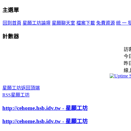
主選單
回到首頁
星願工坊論壇
星願聊天室
檔案下載
免費資源
統 一 
計數器
訪
今
昨
線
星願工坊返回頂端
RSS星願工坊
http://cehome.hsb.idv.tw - 星願工坊
http://cehome.hsb.idv.tw - 星願工坊