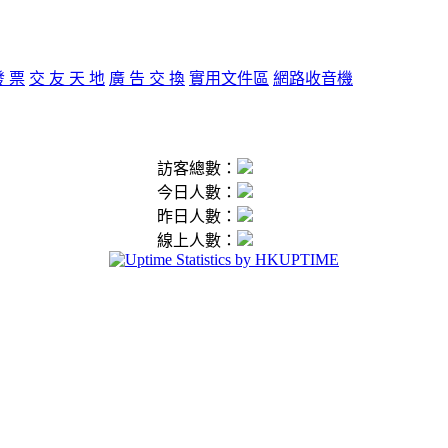
發 票
交 友 天 地
廣 告 交 換
實用文件區
網路收音機
訪客總數：
今日人數：
昨日人數：
線上人數：