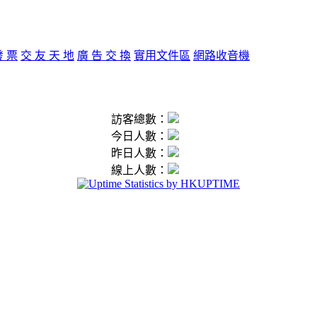
發 票
交 友 天 地
廣 告 交 換
實用文件區
網路收音機
訪客總數：
今日人數：
昨日人數：
線上人數：