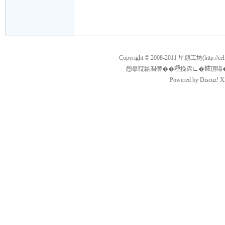
願
Copyright © 2008-2011
星願工坊
(http:/
憌擧聢韐凋僭��𡃏挽霈∟�𠉛頂嚗�134501
Powered by
Discuz!
X
工
坊