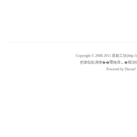
Copyright © 2008-2011
星願工坊
(http
憌擧聢韐凋僭��𡃏挽霈∟�𠉛頂嚗�13450
Powered by
Discuz!